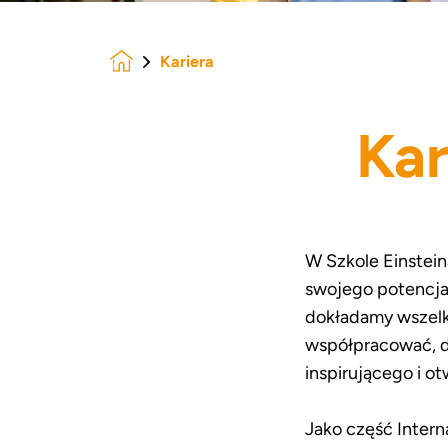
Kariera
Homepage
Kar
W Szkole Einstein
swojego potencjał
dokładamy wszelki
współpracować, dz
inspirującego i o
Jako część Intern