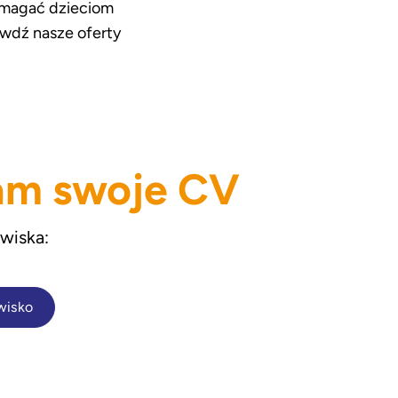
pomagać dzieciom
rawdź nasze oferty
nam swoje CV
wiska
:
wisko