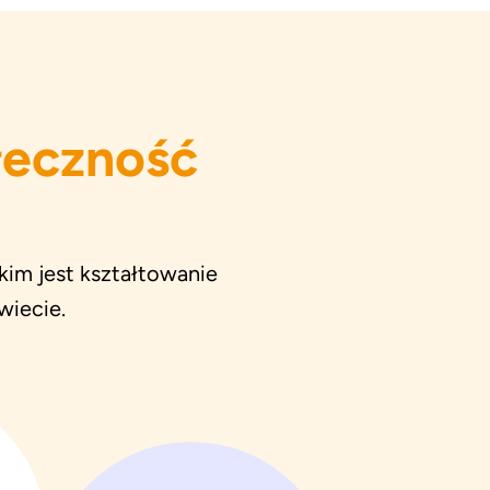
łeczność
kim jest kształtowanie
wiecie.