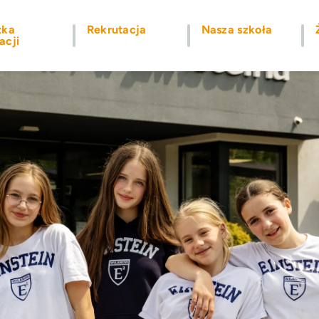
żka
Rekrutacja
Nasza szkoła
acji