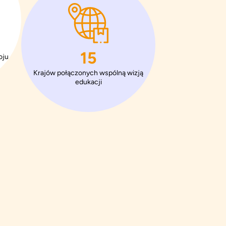
23
oju
Krajów połączonych wspólną wizją
edukacji