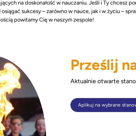
iających na doskonałość w nauczaniu. Jeśli i Ty chcesz 
 i osiągać sukcesy – zarówno w nauce, jak i w życiu – sp
nością powitamy Cię w naszym zespole!
Prześlij 
Aktualnie
otwarte
stano
Aplikuj na wybrane stano