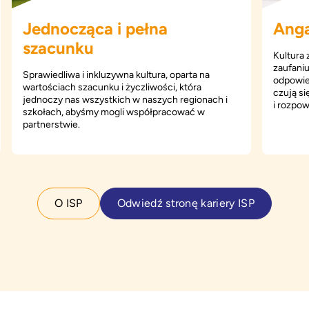
Jednocząca i pełna
Anga
szacunku
Kultura 
zaufaniu
Sprawiedliwa i inkluzywna kultura, oparta na
odpowied
wartościach szacunku i życzliwości, która
czują s
jednoczy nas wszystkich w naszych regionach i
i rozpo
szkołach, abyśmy mogli współpracować w
partnerstwie.
O ISP
Odwiedź stronę kariery ISP