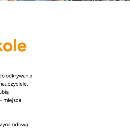
kole
 do odkrywania
nauczyciele,
ubią
– miejsca
ędzynarodową