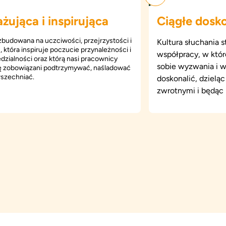
żująca i inspirująca
Ciągłe dosk
zbudowana na uczciwości, przejrzystości i
Kultura słuchania 
, która inspiruje poczucie przynależności i
współpracy, w któ
zialności oraz którą nasi pracownicy
sobie wyzwania i w
ię zobowiązani podtrzymywać, naśladować
wszechniać.
doskonalić, dzieląc
zwrotnymi i będąc 