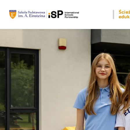
Ście
eduk