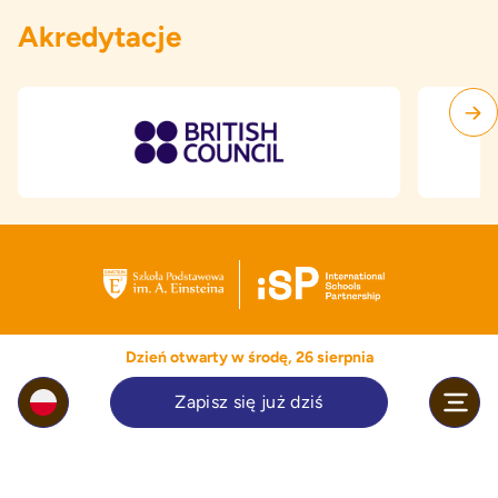
Akredytacje
Dzień otwarty w środę, 26 sierpnia
Zapisz się już dziś