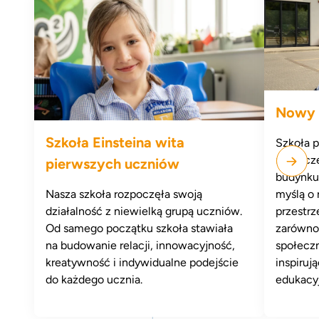
Nowy 
Szkoła Einsteina wita
Szkoła p
nowocze
pierwszych uczniów
budynku
Nasza szkoła rozpoczęła swoją
myślą o
działalność z niewielką grupą uczniów.
przestrz
Od samego początku szkoła stawiała
zarówno 
na budowanie relacji, innowacyjność,
społeczn
kreatywność i indywidualne podejście
inspiruj
do każdego ucznia.
edukacy