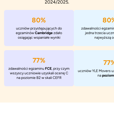
2024/2025.
100%
10
uczniów przystępujących do
zdawalności egzami
egzaminów
Cambridge
zdało
jedna trzecia ucz
osiągając wspaniałe wyniki
najwyższą 
100%
10
zdawalności egzaminu
FCE
, przy czym
uczniów YLE Movers uz
wszyscy uczniowie uzyskali ocenę C
na
poziom
na poziomie B2 w skali CEFR