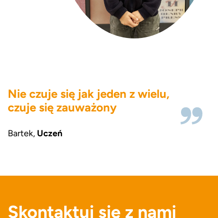
Nie czuje się jak jeden z wielu,
czuje się zauważony
Bartek
,
Uczeń
Skontaktuj się z nami