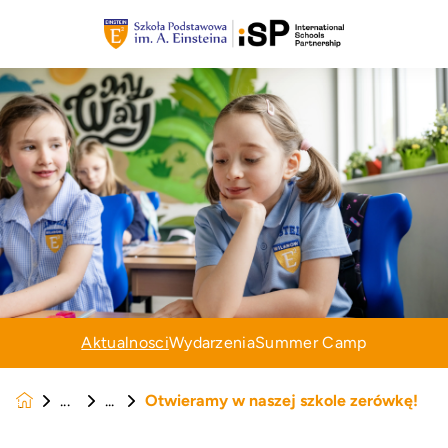
Aktualnosci
Wydarzenia
Summer Camp
Otwieramy w naszej szkole zerówkę!