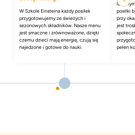
lokalnym
W Szkole Einsteina każdy posiłek
posiłki 
przygotowujemy ze świeżych i
przy oka
sezonowych składników. Nasze menu
jest tro
jest smaczne i zrównoważone, dzięki
społeczn
czemu dzieci mają energię, czują się
przygoto
najedzone i gotowe do nauki.
pełen ko