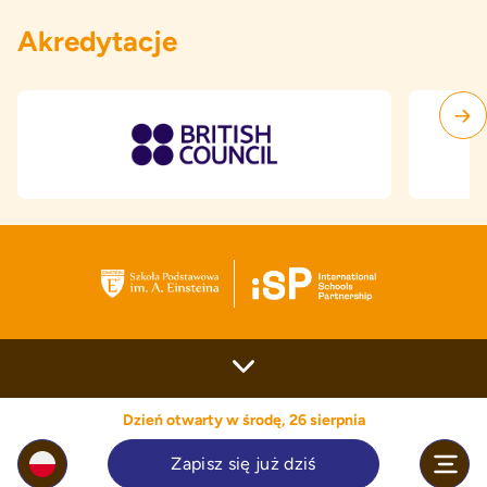
Akredytacje
Dzień otwarty w środę, 26 sierpnia
Zapisz się już dziś